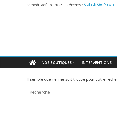
samedi, août 8, 2026
Récents :
Goliath Gel New ant
Anticiper l’arrivée
PERMAX 100 EC
REPELINE – Répulsi
OUTCAST ANTI F
NOS BOUTIQUES
INTERVENTIONS
Il semble que rien ne soit trouvé pour votre reche