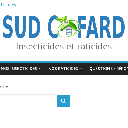
i-blattes
 des frelons asiatiques avec le piège combo Edialux / Absolut Professio
f Moustiques, Tiques et Phlébotomes
OURMIS
Insecticides et raticides
NOS INSECTICIDES
NOS RATICIDES
QUESTIONS / RÉPO
rche.