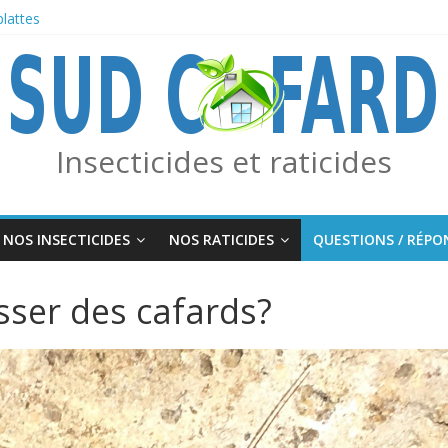
blattes
s frelons asiatiques avec le piège combo Edialux / Absolut Professionne
Moustiques, Tiques et Phlébotomes
RMIS
Insecticides et raticides
NOS INSECTICIDES
NOS RATICIDES
QUESTIONS / RÉPO
ser des cafards?