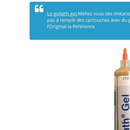
Le goliath gel
Méfiez vous des imitatio
pas à remplir des cartouches avec du g
l’Original la Référence