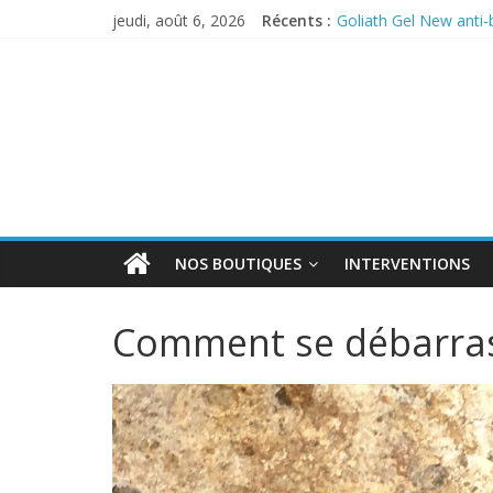
jeudi, août 6, 2026
Récents :
Goliath Gel New anti-
Anticiper l’arrivée de
PERMAX 100 EC
REPELINE – Répulsif 
OUTCAST ANTI FOU
NOS BOUTIQUES
INTERVENTIONS
Comment se débarras