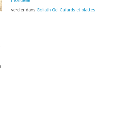
monde!!!!!
verdier
dans
Goliath Gel Cafards et blattes
r
e
s