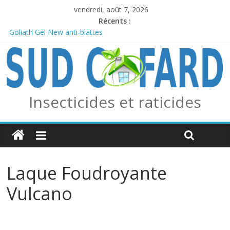
vendredi, août 7, 2026
Récents :
Goliath Gel New anti-blattes
Anticiper l’arrivée des frelons asiatiques avec le piège combo
Edialux / Absolut Professionnel
PERMAX 100 EC
REPELINE – Répulsif Moustiques, Tiques et Phlébotomes
OUTCAST ANTI FOURMIS
Insecticides et raticides
Laque Foudroyante
Vulcano