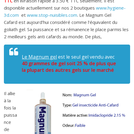
TTC
en livraison rapide à 3.50 € TTC seulement. Il est
disponible actuellement sur nos 2 boutiques
www.hygiene-
3d.com
et
www.stop-nuisibles.com
. Le Magnum Gel
Cafard est aujourd’hui considéré comme l’équivalent du
goliath gel. Sa puissance et sa rémanence le place parmis les
2 meilleurs gels anti cafards au monde. De plus,
Le Magnum gel
est le seul gel vendu avec
40 grammes de gel soit 25 % de plus que
la plupart des autres gels sur le marché
Il allie
à la
fois la
puissa
nce
de