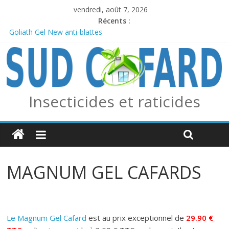
vendredi, août 7, 2026
Récents :
Goliath Gel New anti-blattes
Anticiper l’arrivée des frelons asiatiques avec le piège combo
Edialux / Absolut Professionnel
PERMAX 100 EC
REPELINE – Répulsif Moustiques, Tiques et Phlébotomes
OUTCAST ANTI FOURMIS
Insecticides et raticides
MAGNUM GEL CAFARDS
Le Magnum Gel Cafard
est au prix exceptionnel de
29.90
€