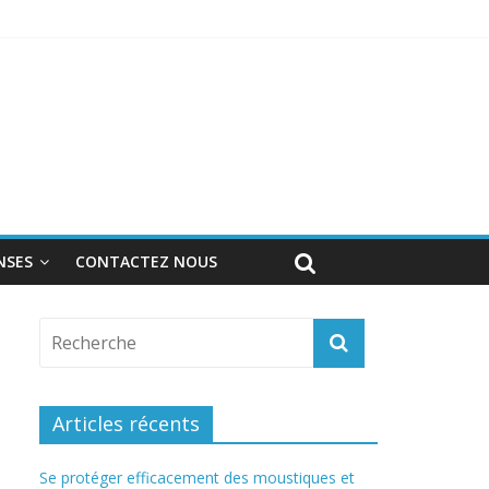
ulsive Derma’Alp par King / Edialux
ionnel
NSES
CONTACTEZ NOUS
Articles récents
Se protéger efficacement des moustiques et