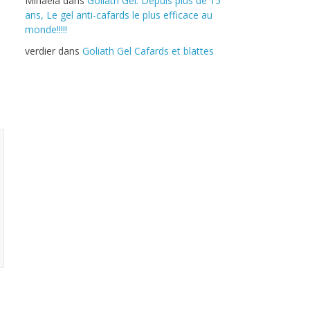
Mihaela
dans
Goliath Gel: Depuis plus de 15
ans, Le gel anti-cafards le plus efficace au
monde!!!!!
verdier
dans
Goliath Gel Cafards et blattes