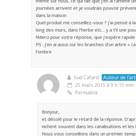
même sur nous, ce qui fait que j’en ai ramené un 
journées arrivent et je voudrais pouvoir prévenir
dans la maison
Quel produit me conseillez-vous ? j’ai pensé à l
long des murs, dans l’herbe etc… y a t’il une poud
!!Merci pour votre réponse, que j’espère rapide
PS : j’en ai aussi sur les branches d’un arbre « c
l’ombre
Sud Cafard
Auteur de l’art
25 mars 2015 à 9 h 15 min
Permalink
Bonjour,
et désolé pour le retard de la réponse. D’apr
nichent souvent dans les canalisations et les
Nous vous conseillons dans un premier temps 