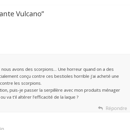
ante Vulcano
”
d nous avons des scorpions… Une horreur quand on a des
cialement conçu contre ces bestioles horrible j’ai acheté une
 contre les scorpions.
stion, puis-je passer la serpillère avec mon produits ménager
 va t’il altérer l’efficacité de la laque ?
Répondre
in