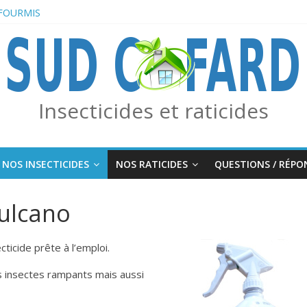
FOURMIS
cacement des moustiques et insectes piqueurs : la solution Lotion Rép
ée des frelons asiatiques avec le piège combo Edialux / Absolut Profess
lsif Moustiques, Tiques et Phlébotomes
Insecticides et raticides
NOS INSECTICIDES
NOS RATICIDES
QUESTIONS / RÉPO
ulcano
cticide prête à l’emploi.
s insectes rampants mais aussi