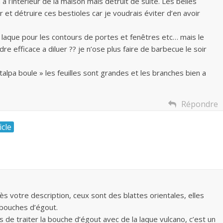
à l’intérieur de la maison mais détruit de suite. Les belles
 et détruire ces bestioles car je voudrais éviter d’en avoir
a laque pour les contours de portes et fenêtres etc… mais le
re efficace a diluer ?? je n’ose plus faire de barbecue le soir
atalpa boule » les feuilles sont grandes et les branches bien a
Répondre
icle
ès votre description, ceux sont des blattes orientales, elles
 bouches d’égout.
de traiter la bouche d’égout avec de la laque vulcano, c’est un