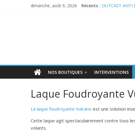
dimanche, août 9, 2026
Récents :
OUTCAST ANTI 
Se protéger effi
Anticiper l’arriv
PERMAX 100 EC
REPELINE – Répu
NOS BOUTIQUES
INTERVENTIONS
Laque Foudroyante V
La laque foudroyante Vulcano
est une solution inse
Cette laque agit spectaculairement contre tous le
volants.