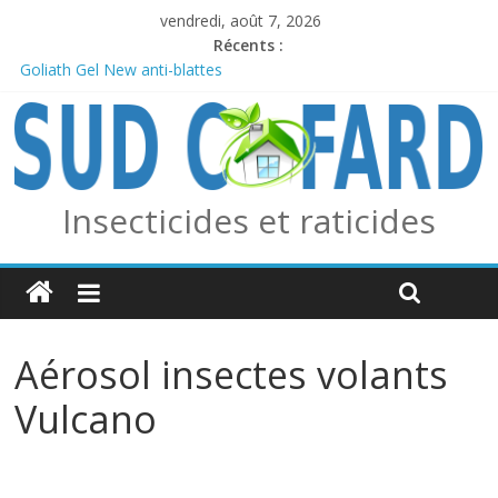
vendredi, août 7, 2026
Récents :
Goliath Gel New anti-blattes
Anticiper l’arrivée des frelons asiatiques avec le piège combo
Edialux / Absolut Professionnel
PERMAX 100 EC
REPELINE – Répulsif Moustiques, Tiques et Phlébotomes
OUTCAST ANTI FOURMIS
Insecticides et raticides
Aérosol insectes volants
Vulcano