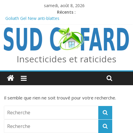
samedi, août 8, 2026
Récents :
Goliath Gel New anti-blattes
Anticiper l’arrivée des frelons asiatiques avec le piège combo
Edialux / Absolut Professionnel
PERMAX 100 EC
REPELINE – Répulsif Moustiques, Tiques et Phlébotomes
OUTCAST ANTI FOURMIS
Insecticides et raticides
Il semble que rien ne soit trouvé pour votre recherche.