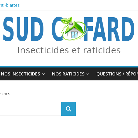
ti-blattes
e des frelons asiatiques avec le piège combo Edialux / Absolut Professi
sif Moustiques, Tiques et Phlébotomes
FOURMIS
Insecticides et raticides
NOS INSECTICIDES
NOS RATICIDES
QUESTIONS / RÉPO
rche.