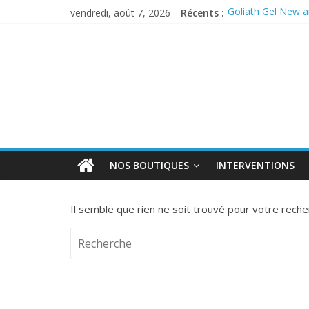
vendredi, août 7, 2026
Récents :
Goliath Gel New an
Anticiper l’arrivé
PERMAX 100 EC
REPELINE – Répul
OUTCAST ANTI 
NOS BOUTIQUES
INTERVENTIONS
Il semble que rien ne soit trouvé pour votre reche