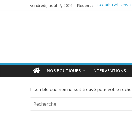
vendredi, août 7, 2026
Récents :
Goliath Gel New an
Anticiper l’arrivé
PERMAX 100 EC
REPELINE – Répul
OUTCAST ANTI 
NOS BOUTIQUES
INTERVENTIONS
Il semble que rien ne soit trouvé pour votre reche