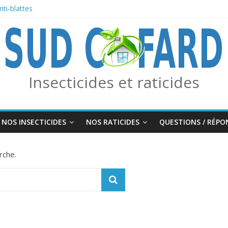
ti-blattes
e des frelons asiatiques avec le piège combo Edialux / Absolut Professi
sif Moustiques, Tiques et Phlébotomes
FOURMIS
Insecticides et raticides
NOS INSECTICIDES
NOS RATICIDES
QUESTIONS / RÉPO
rche.