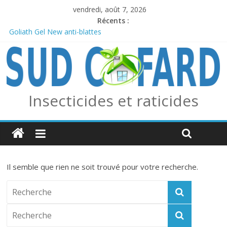
vendredi, août 7, 2026
Récents :
Goliath Gel New anti-blattes
Anticiper l’arrivée des frelons asiatiques avec le piège combo
Edialux / Absolut Professionnel
PERMAX 100 EC
REPELINE – Répulsif Moustiques, Tiques et Phlébotomes
OUTCAST ANTI FOURMIS
Insecticides et raticides
Il semble que rien ne soit trouvé pour votre recherche.