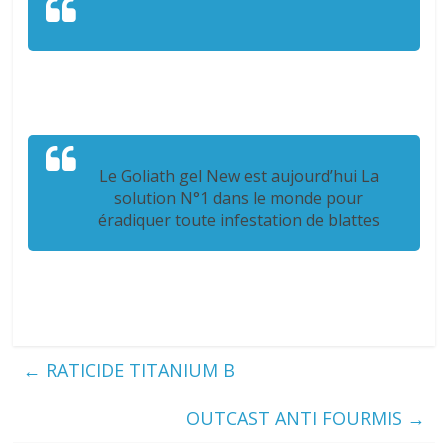
Le Goliath gel New est aujourd’hui La
solution N°1 dans le monde pour
éradiquer toute infestation de blattes
←
RATICIDE TITANIUM B
OUTCAST ANTI FOURMIS
→