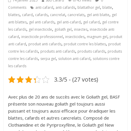
14 janvier 2025
Sud Cafard
6745 Views
0
,
,
,
,
Comments
anti cafard
anti cafards
blattathor gel
blatte
,
,
,
,
,
,
blattes
cafard
cafards
cancrelat
cancrelats
gel anti blatte
gel
,
,
,
,
anti blattes
gel anti cafards
gel anti-cafard
gel cafard
gel contre
,
,
,
,
les cafards
gel insecticide
goliath gel
insectes
insecticide anti
,
,
,
,
cafard
insecticide professionnel
insecticides
magnum gel
produit
,
,
,
anti cafard
produit anti cafards
produit contre les blattes
produit
,
,
,
contre les cafards
produits anti cafards
produits cafards
produits
,
,
,
contre les cafards
serpa gel
solution anti cafard
solutions contre
les cafards
3.3/5 - (27 votes)
Avec plus de 20 ans de succès avec le Goliath gel, BASF
présente son nouveau goliath gel toujours aussi
puissant et toujours aussi efficace pour éradiquer les
blattes, cafards et autres cancrelats. Composé de
Clothianidine et de Pyriproxyfène, le Goliath gel New