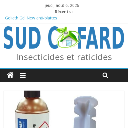
jeudi, août 6, 2026
Récents :
Goliath Gel New anti-blattes
Anticiper l’arrivée des frelons asiatiques avec le piège combo
Edialux / Absolut Professionnel
PERMAX 100 EC
REPELINE – Répulsif Moustiques, Tiques et Phlébotomes
OUTCAST ANTI FOURMIS
Insecticides et raticides