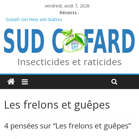
vendredi, août 7, 2026
Récents :
Goliath Gel New anti-blattes
Anticiper l’arrivée des frelons asiatiques avec le piège combo
Edialux / Absolut Professionnel
PERMAX 100 EC
REPELINE – Répulsif Moustiques, Tiques et Phlébotomes
OUTCAST ANTI FOURMIS
Insecticides et raticides
Les frelons et guêpes
4 pensées sur “
Les frelons et guêpes
”