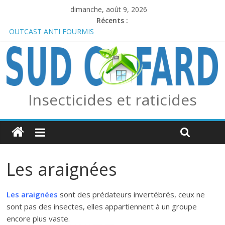
dimanche, août 9, 2026
Récents :
OUTCAST ANTI FOURMIS
Se protéger efficacement des moustiques et insectes piqueurs :
la solution Lotion Répulsive Derma’Alp par King / Edialux
Anticiper l’arrivée des frelons asiatiques avec le piège combo
Edialux / Absolut Professionnel
PERMAX 100 EC
Insecticides et raticides
REPELINE – Répulsif Moustiques, Tiques et Phlébotomes
Les araignées
Les araignées
sont des prédateurs invertébrés, ceux ne
sont pas des insectes, elles appartiennent à un groupe
encore plus vaste.