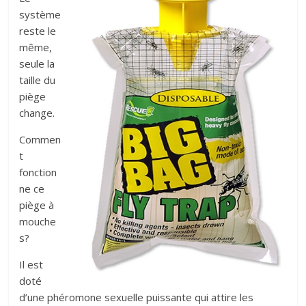
système
reste le
même,
seule la
taille du
piège
change.
Commen
t
fonction
ne ce
piège à
mouche
s?
Il est
doté
d’une phéromone sexuelle puissante qui attire les