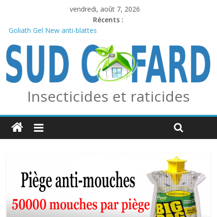
vendredi, août 7, 2026
Récents :
Goliath Gel New anti-blattes
Anticiper l’arrivée des frelons asiatiques avec le piège combo
Edialux / Absolut Professionnel
PERMAX 100 EC
REPELINE – Répulsif Moustiques, Tiques et Phlébotomes
OUTCAST ANTI FOURMIS
Insecticides et raticides