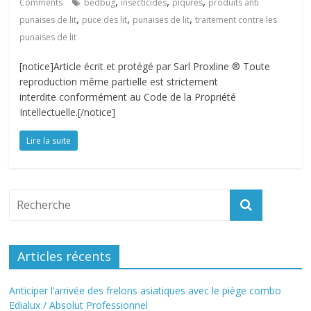
,
,
,
Comments
bedbug
insecticides
piqures
produits anti
,
,
,
punaises de lit
puce des lit
punaises de lit
traitement contre les
punaises de lit
[notice]Article écrit et protégé par Sarl Proxline ® Toute
reproduction même partielle est strictement
interdite conformément au Code de la Propriété
Intellectuelle.[/notice]
Lire la suite
Articles récents
Anticiper l’arrivée des frelons asiatiques avec le piège combo
Edialux / Absolut Professionnel