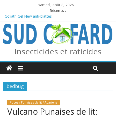
samedi, août 8, 2026
Récents :
Goliath Gel New anti-blattes
Anticiper l’arrivée des frelons asiatiques avec le piège combo
Edialux / Absolut Professionnel
PERMAX 100 EC
REPELINE – Répulsif Moustiques, Tiques et Phlébotomes
OUTCAST ANTI FOURMIS
Insecticides et raticides
bedbug
Puces / Punaises de lit / Acariens
Vulcano Punaises de lit: