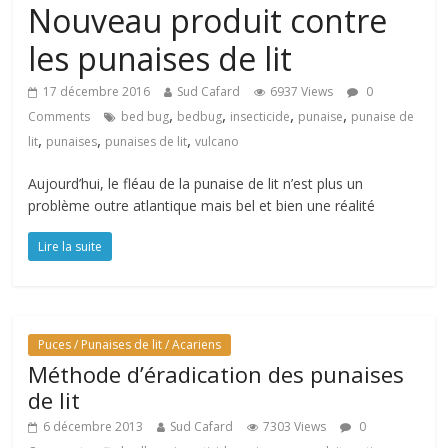
Nouveau produit contre
les punaises de lit
17 décembre 2016
Sud Cafard
6937 Views
0
,
,
,
,
Comments
bed bug
bedbug
insecticide
punaise
punaise de
,
,
,
lit
punaises
punaises de lit
vulcano
Aujourd’hui, le fléau de la punaise de lit n’est plus un
problème outre atlantique mais bel et bien une réalité
Lire la suite
Puces / Punaises de lit / Acariens
Méthode d’éradication des punaises
de lit
6 décembre 2013
Sud Cafard
7303 Views
0