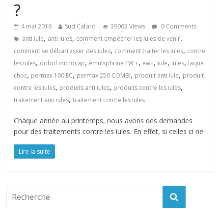
?
4 mai 2016
Sud Cafard
39062 Views
0 Comments
,
,
,
anti iule
anti iules
comment empêcher les iules de venir
,
,
comment se débarrasser des iules
comment traiter les iules
contre
,
,
,
,
,
,
les iules
dobol microcap
émulsphrine EW +
ew+
iule
iules
laque
,
,
,
,
choc
permax 100 EC
permax 250 COMBI
produit anti iule
produit
,
,
,
contre les iules
produits anti iules
produits contre les iules
,
traitement anti iules
traitement contre les iules
Chaque année au printemps, nous avons des demandes
pour des traitements contre les iules. En effet, si celles ci ne
Lire la suite