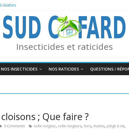
i-blattes
 des frelons asiatiques avec le piège combo Edialux / Absolut Professio
f Moustiques, Tiques et Phlébotomes
OURMIS
Insecticides et raticides
NOS INSECTICIDES
NOS RATICIDES
QUESTIONS / RÉPO
 cloisons ; Que faire ?
,
,
,
,
,
0 Comments
colle rongeur
colle rongeurs
loirs
mulots
piège à rat