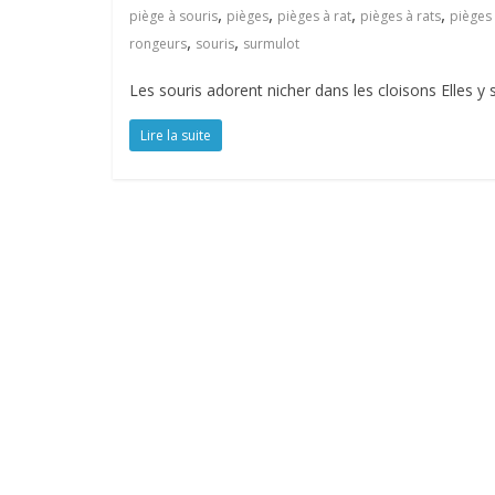
,
,
,
,
piège à souris
pièges
pièges à rat
pièges à rats
pièges 
,
,
rongeurs
souris
surmulot
Les souris adorent nicher dans les cloisons Elles y s
Lire la suite