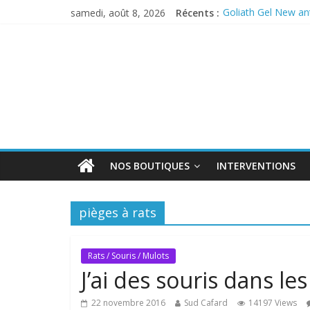
samedi, août 8, 2026
Récents :
Goliath Gel New ant
Anticiper l’arrivée
PERMAX 100 EC
REPELINE – Répulsi
OUTCAST ANTI F
NOS BOUTIQUES
INTERVENTIONS
pièges à rats
Rats / Souris / Mulots
J’ai des souris dans les
22 novembre 2016
Sud Cafard
14197 Views